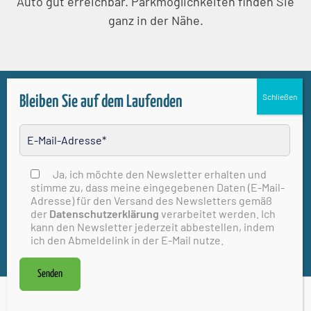
Auto gut erreichbar. Parkmöglichkeiten finden Sie
ganz in der Nähe.
Bleiben Sie auf dem Laufenden
Ja, ich möchte den Newsletter erhalten und
Bitte lasse dieses Feld leer
stimme zu, dass meine eingegebenen Daten (E-Mail-
Newsletter-
Unternehmen
Adresse) für den Versand des Newsletters gemäß
Anmeldung
der
Datenschutzerklärung
verarbeitet werden. Ich
kann den Newsletter jederzeit abbestellen, indem
ich den Abmeldelink in der E-Mail nutze.
Kontakt
Winterprogramm
Stadtmarketing Bad
Gut zu wissen
Senden
Vilbel e.V.
ÖPNV
Frankfurter Straße
Parken